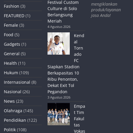
Festival Custom
mengiklankan
Fashion
(3)
Culture di Solo
produk/layanan
Berlangsung
jasa Anda!
FEATURED
(1)
Meriah
Female
(3)
4 Agustus 2026
Food
(5)
Kend
al
Gadgets
(1)
Torn
General
(5)
ado
FC
Health
(11)
Siapkan Stadion
Hukum
(109)
Berkapasitas 10
Ribu Penonton,
Internasional
(8)
Dekat Exit Tol
Nasional
(26)
Pegandon
3 Agustus 2026
News
(23)
Empa
Olahraga
(145)
t Tim
Fakul
Pendidikan
(122)
tas
Politik
(108)
Vokas