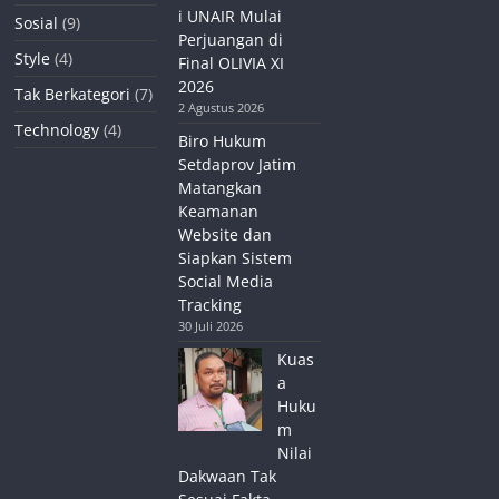
i UNAIR Mulai
Sosial
(9)
Perjuangan di
Style
(4)
Final OLIVIA XI
2026
Tak Berkategori
(7)
2 Agustus 2026
Technology
(4)
Biro Hukum
Setdaprov Jatim
Matangkan
Keamanan
Website dan
Siapkan Sistem
Social Media
Tracking
30 Juli 2026
Kuas
a
Huku
m
Nilai
Dakwaan Tak