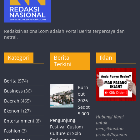
RedaksiNasional.com adalah Portal Berita terpercaya dan
netral.
Kategori
Berita
Iklan
Terkini
Berita
(574)
Burn
Business
(36)
out
2026
Daerah
(465)
Sedot
Ekonomi
(27)
5.000
Hubungi Kami
Pengunjung,
Entertainment
(8)
untuk
Festival Custom
mengiklankan
Fashion
(3)
Culture di Solo
produk/layanan
Berlangsung