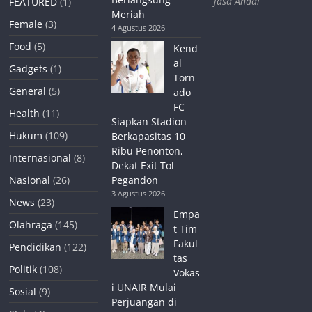
jasa Anda!
FEATURED
(1)
Meriah
Female
(3)
4 Agustus 2026
Food
(5)
Kend
al
Gadgets
(1)
Torn
General
(5)
ado
FC
Health
(11)
Siapkan Stadion
Hukum
(109)
Berkapasitas 10
Ribu Penonton,
Internasional
(8)
Dekat Exit Tol
Nasional
(26)
Pegandon
3 Agustus 2026
News
(23)
Empa
Olahraga
(145)
t Tim
Fakul
Pendidikan
(122)
tas
Politik
(108)
Vokas
i UNAIR Mulai
Sosial
(9)
Perjuangan di