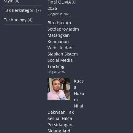
Style
(4)
Final OLIVIA XI
2026
Tak Berkategori
(7)
2 Agustus 2026
Technology
(4)
Biro Hukum
Setdaprov Jatim
Matangkan
Keamanan
Website dan
Siapkan Sistem
Social Media
Tracking
30 Juli 2026
Kuas
a
Huku
m
Nilai
Dakwaan Tak
Sesuai Fakta
Persidangan,
Sidang Andi