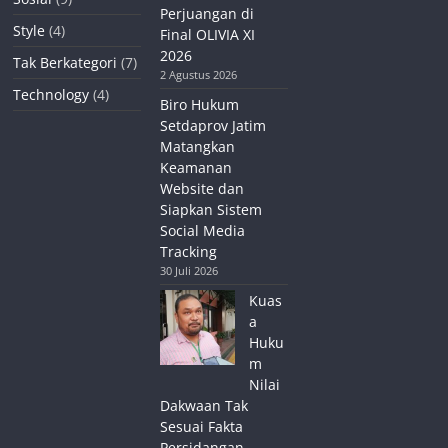
Perjuangan di
Style
(4)
Final OLIVIA XI
2026
Tak Berkategori
(7)
2 Agustus 2026
Technology
(4)
Biro Hukum
Setdaprov Jatim
Matangkan
Keamanan
Website dan
Siapkan Sistem
Social Media
Tracking
30 Juli 2026
Kuas
a
Huku
m
Nilai
Dakwaan Tak
Sesuai Fakta
Persidangan,