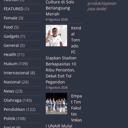
Culture di Solo
produk/layanan
Berlangsung
jasa Anda!
FEATURED
(1)
Meriah
Female
(3)
4 Agustus 2026
Food
(5)
Kend
al
Gadgets
(1)
Torn
General
(5)
ado
FC
Health
(11)
Siapkan Stadion
Hukum
(109)
Berkapasitas 10
Ribu Penonton,
Internasional
(8)
Dekat Exit Tol
Nasional
(26)
Pegandon
3 Agustus 2026
News
(23)
Empa
Olahraga
(145)
t Tim
Fakul
Pendidikan
(122)
tas
Politik
(108)
Vokas
i UNAIR Mulai
Sosial
(9)