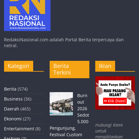
RedaksiNasional.com adalah Portal Berita terpercaya dan
netral.
Kategori
Berita
Iklan
Terkini
Berita
(574)
Burn
Business
(36)
out
2026
Daerah
(465)
Sedot
Ekonomi
(27)
5.000
Hubungi Kami
Pengunjung,
Entertainment
(8)
untuk
Festival Custom
mengiklankan
Fashion
(3)