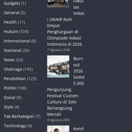
Fakul
Gadgets
(1)
tas
General
(5)
Vokas
i UNAIR Raih
Health
(11)
Empat
Hukum
(109)
Penghargaan di
Olimpiade Vokasi
Internasional
(8)
Indonesia XI 2026
Nasional
(26)
7 Agustus 2026
Burn
News
(24)
out
Olahraga
(145)
2026
Sedot
Pendidikan
(123)
5.000
Politik
(108)
Pengunjung,
Festival Custom
Sosial
(9)
Culture di Solo
Style
(4)
Berlangsung
Meriah
Tak Berkategori
(7)
4 Agustus 2026
Technology
(4)
Kend