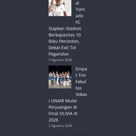
al
Torn
ado
FC
Siapkan Stadion
Berkapasitas 10
Ribu Penonton,
Dekat Exit Tol
Pegandon
3 Agustus 2026
Empa
t Tim
Fakul
tas
Vokas
i UNAIR Mulai
Perjuangan di
Final OLIVIA XI
2026
2 Agustus 2026