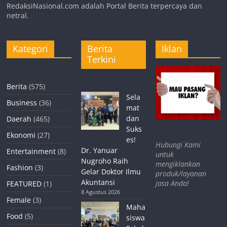
RedaksiNasional.com adalah Portal Berita terpercaya dan
netral.
Kategori
Berita
Iklan
Terkini
Berita
(575)
Sela
Business
(36)
mat
dan
Daerah
(465)
Suks
Ekonomi
(27)
es!
Hubungi Kami
Dr. Yanuar
Entertainment
(8)
untuk
Nugroho Raih
mengiklankan
Fashion
(3)
Gelar Doktor Ilmu
produk/layanan
Akuntansi
jasa Anda!
FEATURED
(1)
8 Agustus 2026
Female
(3)
Maha
Food
(5)
siswa