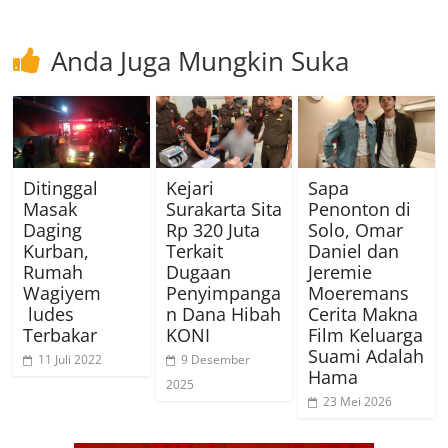
Anda Juga Mungkin Suka
Ditinggal
Kejari
Sapa
Masak
Surakarta Sita
Penonton di
Daging
Rp 320 Juta
Solo, Omar
Kurban,
Terkait
Daniel dan
Rumah
Dugaan
Jeremie
Wagiyem
Penyimpanga
Moeremans
ludes
n Dana Hibah
Cerita Makna
Terbakar
KONI
Film Keluarga
Suami Adalah
11 Juli 2022
9 Desember
Hama
2025
23 Mei 2026