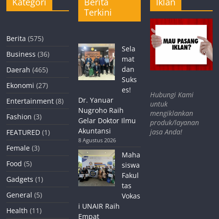
Kategori
Berita
Iklan
Terkini
Berita
(575)
Sela
Business
(36)
mat
dan
Daerah
(465)
Suks
Ekonomi
(27)
es!
Hubungi Kami
Dr. Yanuar
Entertainment
(8)
untuk
Nugroho Raih
mengiklankan
Fashion
(3)
Gelar Doktor Ilmu
produk/layanan
Akuntansi
jasa Anda!
FEATURED
(1)
8 Agustus 2026
Female
(3)
Maha
Food
(5)
siswa
Fakul
Gadgets
(1)
tas
General
(5)
Vokas
i UNAIR Raih
Health
(11)
Empat