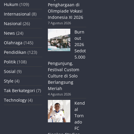
Hukum
(109)
Penghargaan di
Olimpiade Vokasi
Internasional
(8)
Indonesia XI 2026
Nasional
(26)
7 Agustus 2026
Burn
News
(24)
out
Olahraga
(145)
2026
Sedot
Pendidikan
(123)
5.000
Politik
(108)
Pengunjung,
Festival Custom
Sosial
(9)
Culture di Solo
Style
(4)
Berlangsung
Meriah
Tak Berkategori
(7)
4 Agustus 2026
Technology
(4)
Kend
al
Torn
ado
FC