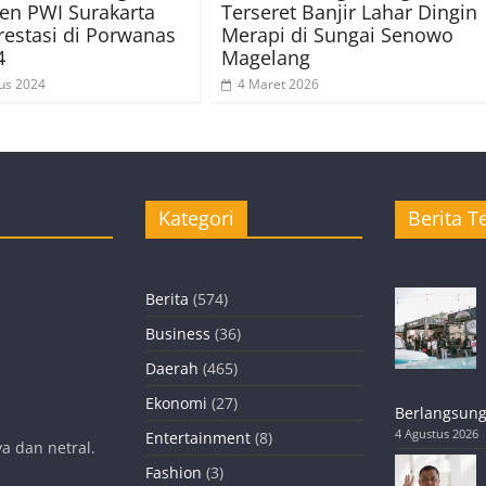
en PWI Surakarta
Terseret Banjir Lahar Dingin
restasi di Porwanas
Merapi di Sungai Senowo
4
Magelang
us 2024
4 Maret 2026
Kategori
Berita Te
Berita
(574)
Business
(36)
Daerah
(465)
Ekonomi
(27)
Berlangsung
4 Agustus 2026
Entertainment
(8)
a dan netral.
Fashion
(3)