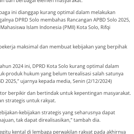
an dari berbagai elemen masyarakat.
baga ini dianggap kurang optimal dalam melakukan
 gagalnya DPRD Solo membahas Rancangan APBD Solo 2025,
hasiswa Islam Indonesia (PMII) Kota Solo, Rifqi
 bekerja maksimal dan membuat kebijakan yang berpihak
tahun 2024 ini, DPRD Kota Solo kurang optimal dalam
duk-produk hukum yang belum terealisasi salah satunya
2025,” ujarnya kepada media, Senin (2/12/2024)
ator berpikir dan bertindak untuk kepentingan masyarakat.
n strategis untuk rakyat.
ebijakan-kebijakan strategis yang seharusnya dapat
uan, tak dapat direalisasikan,” tambah dia.
egitu kental di lembaga perwakilan rakyat pada akhirnya