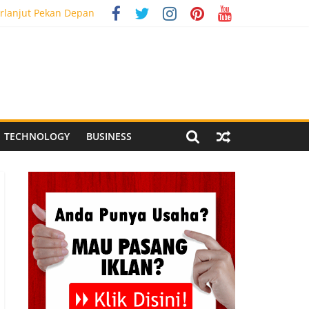
rlanjut Pekan Depan
g Meriah
 Pegandon
al Media Tracking
TECHNOLOGY
BUSINESS