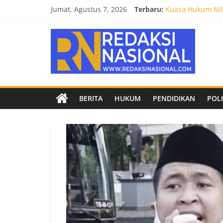
Skip
Jumat, Agustus 7, 2026
Terbaru:
Kuasa Hukum Nila
to
Burnout 2026 Sed
content
Redaksi
Kendal Tornado F
Empat Tim Fakult
Biro Hukum Setd
Nasional
Berita
BERITA
HUKUM
PENDIDIKAN
POLI
terpercaya
dan
netral