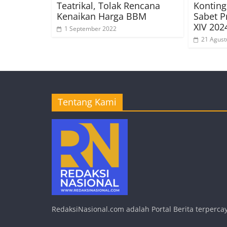
Teatrikal, Tolak Rencana
Konting
Kenaikan Harga BBM
Sabet P
XIV 202
1 September 2022
21 Agust
Tentang Kami
RedaksiNasional.com adalah Portal Berita terpercay