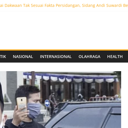
i Dakwaan Tak Sesuai Fakta Persidangan, Sidang Andi Suwardi Be
ot 5.000 Pengunjung, Festival Custom Culture di Solo Berlangsun
C Siapkan Stadion Berkapasitas 10 Ribu Penonton, Dekat Exit Tol
as Vokasi UNAIR Mulai Perjuangan di Final OLIVIA XI 2026
aprov Jatim Matangkan Keamanan Website dan Siapkan Sistem Soci
TIK
NASIONAL
INTERNASIONAL
OLAHRAGA
HEALTH