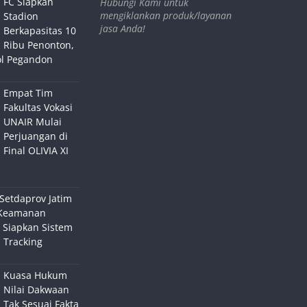
FC Siapkan
Hubungi Kami untuk
mengiklankan produk/layanan
Stadion
jasa Anda!
Berkapasitas 10
Ribu Penonton,
ol Pegandon
Empat Tim
Fakultas Vokasi
UNAIR Mulai
Perjuangan di
Final OLIVIA XI
Setdaprov Jatim
Keamanan
 Siapkan Sistem
 Tracking
Kuasa Hukum
Nilai Dakwaan
Tak Sesuai Fakta