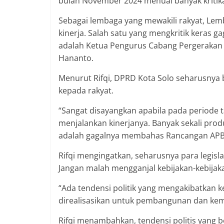
bulan November 2024 menuai banyak kritik
Sebagai lembaga yang mewakili rakyat, Lem
kinerja. Salah satu yang mengkritik keras
adalah Ketua Pengurus Cabang Pergerakan Ma
Hananto.
Menurut Rifqi, DPRD Kota Solo seharusnya
kepada rakyat.
“Sangat disayangkan apabila pada periode 
menjalankan kinerjanya. Banyak sekali pro
adalah gagalnya membahas Rancangan APBD 
Rifqi mengingatkan, seharusnya para legisl
Jangan malah mengganjal kebijakan-kebijaka
“Ada tendensi politik yang mengakibatkan k
direalisasikan untuk pembangunan dan kemaj
Rifqi menambahkan, tendensi politis yang b