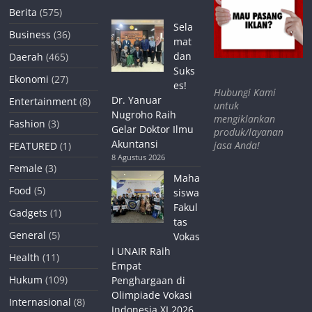
Berita
(575)
Sela
Business
(36)
mat
dan
Daerah
(465)
Suks
Ekonomi
(27)
es!
Hubungi Kami
Dr. Yanuar
Entertainment
(8)
untuk
Nugroho Raih
mengiklankan
Fashion
(3)
Gelar Doktor Ilmu
produk/layanan
Akuntansi
jasa Anda!
FEATURED
(1)
8 Agustus 2026
Female
(3)
Maha
Food
(5)
siswa
Fakul
Gadgets
(1)
tas
General
(5)
Vokas
i UNAIR Raih
Health
(11)
Empat
Hukum
(109)
Penghargaan di
Olimpiade Vokasi
Internasional
(8)
Indonesia XI 2026