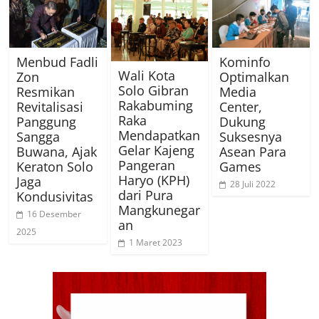
Menbud Fadli
Kominfo
Wali Kota
Zon
Optimalkan
Solo Gibran
Resmikan
Media
Rakabuming
Revitalisasi
Center,
Raka
Panggung
Dukung
Mendapatkan
Sangga
Suksesnya
Gelar Kajeng
Buwana, Ajak
Asean Para
Pangeran
Keraton Solo
Games
Haryo (KPH)
Jaga
28 Juli 2022
dari Pura
Kondusivitas
Mangkunegar
16 Desember
an
2025
1 Maret 2023