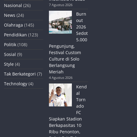
Nasional
(26)
7 Agustus 2026
Burn
News
(24)
out
Olahraga
(145)
2026
Sedot
Pendidikan
(123)
5.000
Politik
(108)
Pengunjung,
Festival Custom
Sosial
(9)
Culture di Solo
Style
(4)
Berlangsung
Meriah
Tak Berkategori
(7)
4 Agustus 2026
Technology
(4)
Kend
al
Torn
ado
FC
Siapkan Stadion
Berkapasitas 10
Ribu Penonton,