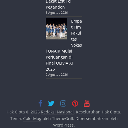
Dekat Exit Tol
Pegandon
3 Agustus 2026
Empa
t Tim
Fakul
tas
Vokas
i UNAIR Mulai
Perjuangan di
Final OLIVIA XI
2026
2 Agustus 2026
Hak Cipta © 2026
Redaksi Nasional
. Keseluruhan Hak Cipta.
Tema:
ColorMag
oleh ThemeGrill. Dipersembahkan oleh
WordPress
.