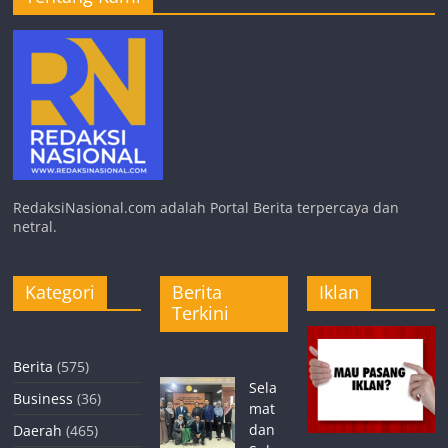
RedaksiNasional.com adalah Portal Berita terpercaya dan
netral.
Kategori
Berita
Iklan
Terkini
Berita
(575)
Sela
Business
(36)
mat
dan
Daerah
(465)