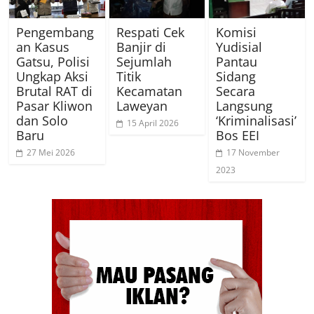
Pengembang
Respati Cek
Komisi
an Kasus
Banjir di
Yudisial
Gatsu, Polisi
Sejumlah
Pantau
Ungkap Aksi
Titik
Sidang
Brutal RAT di
Kecamatan
Secara
Pasar Kliwon
Laweyan
Langsung
dan Solo
‘Kriminalisasi’
15 April 2026
Baru
Bos EEI
27 Mei 2026
17 November
2023