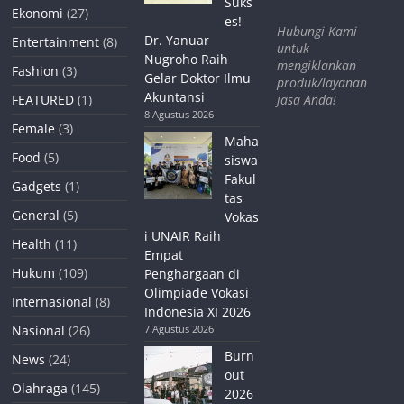
Suks
Ekonomi
(27)
es!
Hubungi Kami
Dr. Yanuar
Entertainment
(8)
untuk
Nugroho Raih
mengiklankan
Fashion
(3)
Gelar Doktor Ilmu
produk/layanan
Akuntansi
jasa Anda!
FEATURED
(1)
8 Agustus 2026
Female
(3)
Maha
Food
(5)
siswa
Fakul
Gadgets
(1)
tas
General
(5)
Vokas
i UNAIR Raih
Health
(11)
Empat
Hukum
(109)
Penghargaan di
Olimpiade Vokasi
Internasional
(8)
Indonesia XI 2026
Nasional
(26)
7 Agustus 2026
Burn
News
(24)
out
Olahraga
(145)
2026