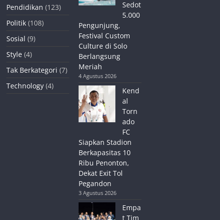
Sedot
Pendidikan
(123)
5.000
Politik
(108)
Pengunjung,
Festival Custom
Sosial
(9)
Culture di Solo
Style
(4)
Berlangsung
Meriah
Tak Berkategori
(7)
4 Agustus 2026
Technology
(4)
Kend
al
Torn
ado
FC
Siapkan Stadion
Berkapasitas 10
Ribu Penonton,
Dekat Exit Tol
Pegandon
3 Agustus 2026
Empa
t Tim