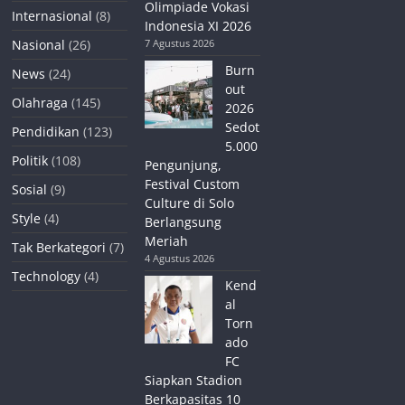
Olimpiade Vokasi
Internasional
(8)
Indonesia XI 2026
Nasional
(26)
7 Agustus 2026
Burn
News
(24)
out
Olahraga
(145)
2026
Sedot
Pendidikan
(123)
5.000
Politik
(108)
Pengunjung,
Festival Custom
Sosial
(9)
Culture di Solo
Style
(4)
Berlangsung
Meriah
Tak Berkategori
(7)
4 Agustus 2026
Technology
(4)
Kend
al
Torn
ado
FC
Siapkan Stadion
Berkapasitas 10