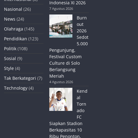
Indonesia XI 2026
Nasional
(26)
7 Agustus 2026
Burn
News
(24)
out
Olahraga
(145)
2026
Sedot
Pendidikan
(123)
5.000
Politik
(108)
Pengunjung,
Festival Custom
Sosial
(9)
Culture di Solo
Style
(4)
Berlangsung
Meriah
Tak Berkategori
(7)
4 Agustus 2026
Technology
(4)
Kend
al
Torn
ado
FC
Siapkan Stadion
Berkapasitas 10
Ribu Penonton,