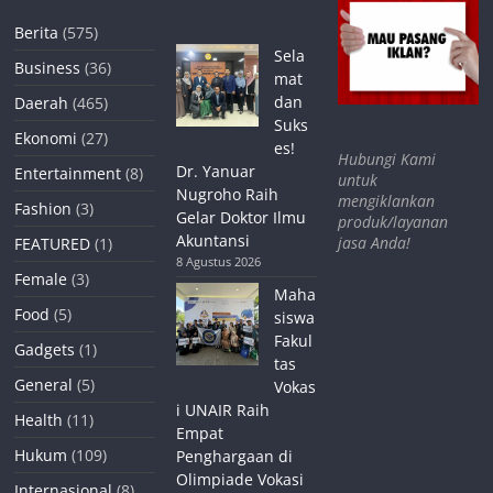
Berita
(575)
Sela
Business
(36)
mat
dan
Daerah
(465)
Suks
Ekonomi
(27)
es!
Hubungi Kami
Dr. Yanuar
Entertainment
(8)
untuk
Nugroho Raih
mengiklankan
Fashion
(3)
Gelar Doktor Ilmu
produk/layanan
Akuntansi
jasa Anda!
FEATURED
(1)
8 Agustus 2026
Female
(3)
Maha
Food
(5)
siswa
Fakul
Gadgets
(1)
tas
General
(5)
Vokas
i UNAIR Raih
Health
(11)
Empat
Hukum
(109)
Penghargaan di
Olimpiade Vokasi
Internasional
(8)