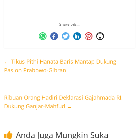
pengadaan barang berupa gawai tab sebanyak
5.000 pcs dengan nilai Rp 10,5 miliar.
Share this…
←
Tikus Pithi Hanata Baris Mantap Dukung
Paslon Prabowo-Gibran
Ribuan Orang Hadiri Deklarasi Gajahmada RI,
Dukung Ganjar-Mahfud
→
Anda Juga Mungkin Suka