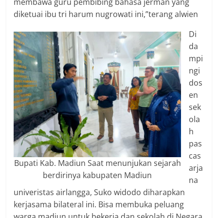
membawa guru pembibing bahasa jerman yang
diketuai ibu tri harum nugrowati ini,”terang alwien
Di
da
mpi
ngi
dos
en
sek
ola
h
pas
cas
Bupati Kab. Madiun Saat menunjukan sejarah
arja
berdirinya kabupaten Madiun
na
univeristas airlangga, Suko widodo diharapkan
kerjasama bilateral ini. Bisa membuka peluang
warga madiun untuk bekerja dan sekolah di Negara