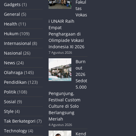
Fakul
Gadgets
(1)
tas
General
(5)
Vokas
i UNAIR Raih
Health
(11)
Empat
Hukum
(109)
Penghargaan di
Olimpiade Vokasi
Internasional
(8)
Indonesia XI 2026
Nasional
(26)
7 Agustus 2026
Burn
News
(24)
out
Olahraga
(145)
2026
Sedot
Pendidikan
(123)
5.000
Politik
(108)
Pengunjung,
Festival Custom
Sosial
(9)
Culture di Solo
Style
(4)
Berlangsung
Meriah
Tak Berkategori
(7)
4 Agustus 2026
Technology
(4)
Kend