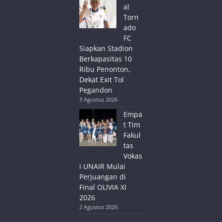
al
Torn
ado
FC
Siapkan Stadion
Berkapasitas 10
Ribu Penonton,
Dekat Exit Tol
Pegandon
3 Agustus 2026
Empa
t Tim
Fakul
tas
Vokas
i UNAIR Mulai
Perjuangan di
Final OLIVIA XI
2026
2 Agustus 2026