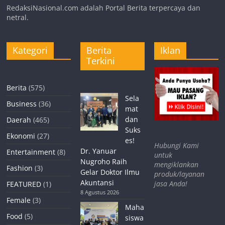
RedaksiNasional.com adalah Portal Berita terpercaya dan
netral.
Kategori
Berita
Iklan
Terkini
Berita
(575)
Sela
Business
(36)
mat
dan
Daerah
(465)
Suks
Ekonomi
(27)
es!
Hubungi Kami
Dr. Yanuar
Entertainment
(8)
untuk
Nugroho Raih
mengiklankan
Fashion
(3)
Gelar Doktor Ilmu
produk/layanan
Akuntansi
jasa Anda!
FEATURED
(1)
8 Agustus 2026
Female
(3)
Maha
Food
(5)
siswa