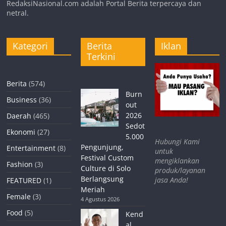
RedaksiNasional.com adalah Portal Berita terpercaya dan
netral.
Kategori
Berita
Iklan
Terkini
Berita
(574)
Burn
Business
(36)
out
2026
Daerah
(465)
Sedot
Ekonomi
(27)
5.000
Hubungi Kami
Pengunjung,
Entertainment
(8)
untuk
Festival Custom
mengiklankan
Fashion
(3)
Culture di Solo
produk/layanan
Berlangsung
jasa Anda!
FEATURED
(1)
Meriah
Female
(3)
4 Agustus 2026
Food
(5)
Kend
al