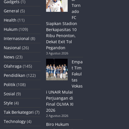
Gadgets
(1)
Torn
General
(5)
ado
FC
Health
(11)
Siapkan Stadion
Hukum
(109)
Berkapasitas 10
Ribu Penonton,
Internasional
(8)
Dekat Exit Tol
Nasional
(26)
Pegandon
3 Agustus 2026
News
(23)
Empa
Olahraga
(145)
t Tim
Fakul
Pendidikan
(122)
tas
Politik
(108)
Vokas
i UNAIR Mulai
Sosial
(9)
Perjuangan di
Style
(4)
Final OLIVIA XI
2026
Tak Berkategori
(7)
2 Agustus 2026
Technology
(4)
Biro Hukum