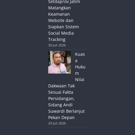
Setdaprov Jatim
Matangkan
Keamanan
Website dan
Siapkan Sistem
Social Media
Tracking
30 Juli 2026
Kuas
a
Huku
m
Nilai
Dakwaan Tak
Sesuai Fakta
Persidangan,
Sidang Andi
Suwardi Berlanjut
Pekan Depan
29 Juli 2026