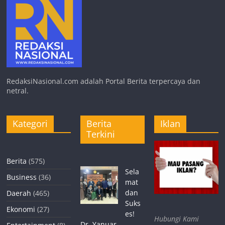
RedaksiNasional.com adalah Portal Berita terpercaya dan
netral.
Kategori
Berita
Iklan
Terkini
Berita
(575)
Sela
Business
(36)
mat
dan
Daerah
(465)
Suks
Ekonomi
(27)
es!
Hubungi Kami
Dr. Yanuar