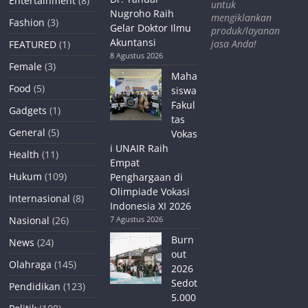
Entertainment
(8)
untuk
Nugroho Raih
mengiklankan
Fashion
(3)
Gelar Doktor Ilmu
produk/layanan
Akuntansi
jasa Anda!
FEATURED
(1)
8 Agustus 2026
Female
(3)
Maha
Food
(5)
siswa
Fakul
Gadgets
(1)
tas
General
(5)
Vokas
i UNAIR Raih
Health
(11)
Empat
Hukum
(109)
Penghargaan di
Olimpiade Vokasi
Internasional
(8)
Indonesia XI 2026
Nasional
(26)
7 Agustus 2026
Burn
News
(24)
out
Olahraga
(145)
2026
Sedot
Pendidikan
(123)
5.000