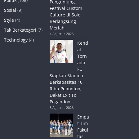
Politik
(108)
Pengunjung,
Festival Custom
Sosial
(9)
Culture di Solo
Style
(4)
Berlangsung
Meriah
Tak Berkategori
(7)
4 Agustus 2026
Technology
(4)
Kend
al
Torn
ado
FC
Siapkan Stadion
Berkapasitas 10
Ribu Penonton,
Dekat Exit Tol
Pegandon
3 Agustus 2026
Empa
t Tim
Fakul
tas