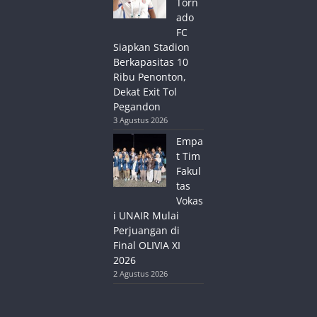
Torn
ado
FC
Siapkan Stadion
Berkapasitas 10
Ribu Penonton,
Dekat Exit Tol
Pegandon
3 Agustus 2026
Empa
t Tim
Fakul
tas
Vokas
i UNAIR Mulai
Perjuangan di
Final OLIVIA XI
2026
2 Agustus 2026