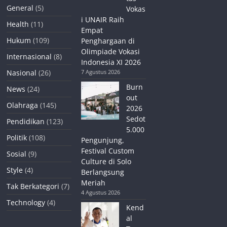
General
(5)
Vokas
i UNAIR Raih
Health
(11)
Empat
Hukum
(109)
Penghargaan di
Olimpiade Vokasi
Internasional
(8)
Indonesia XI 2026
Nasional
(26)
7 Agustus 2026
Burn
News
(24)
out
Olahraga
(145)
2026
Sedot
Pendidikan
(123)
5.000
Politik
(108)
Pengunjung,
Festival Custom
Sosial
(9)
Culture di Solo
Style
(4)
Berlangsung
Meriah
Tak Berkategori
(7)
4 Agustus 2026
Technology
(4)
Kend
al