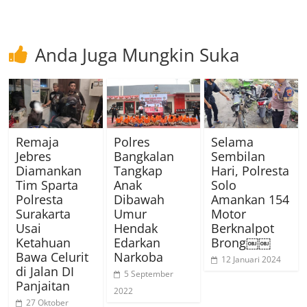
Anda Juga Mungkin Suka
Remaja
Polres
Selama
Jebres
Bangkalan
Sembilan
Diamankan
Tangkap
Hari, Polresta
Tim Sparta
Anak
Solo
Polresta
Dibawah
Amankan 154
Surakarta
Umur
Motor
Usai
Hendak
Berknalpot
Ketahuan
Edarkan
Brong￼￼
Bawa Celurit
Narkoba
12 Januari 2024
di Jalan DI
5 September
Panjaitan
2022
27 Oktober