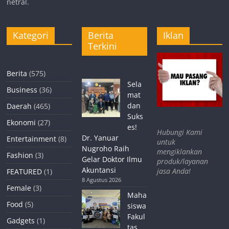
netral.
Kategori
Berita
Iklan
Terkini
Berita
(575)
Sela
Business
(36)
mat
dan
Daerah
(465)
Suks
Ekonomi
(27)
es!
Hubungi Kami
Dr. Yanuar
Entertainment
(8)
untuk
Nugroho Raih
mengiklankan
Fashion
(3)
Gelar Doktor Ilmu
produk/layanan
Akuntansi
jasa Anda!
FEATURED
(1)
8 Agustus 2026
Female
(3)
Maha
Food
(5)
siswa
Fakul
Gadgets
(1)
tas