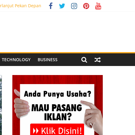
al Media Tracking
rlanjut Pekan Depan
g Meriah
 Pegandon
TECHNOLOGY
BUSINESS