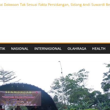
aprov Jatim Matangkan Keamanan Website dan Siapkan Sistem Soci
i Dakwaan Tak Sesuai Fakta Persidangan, Sidang Andi Suwardi Be
ot 5.000 Pengunjung, Festival Custom Culture di Solo Berlangsun
C Siapkan Stadion Berkapasitas 10 Ribu Penonton, Dekat Exit Tol
as Vokasi UNAIR Mulai Perjuangan di Final OLIVIA XI 2026
TIK
NASIONAL
INTERNASIONAL
OLAHRAGA
HEALTH