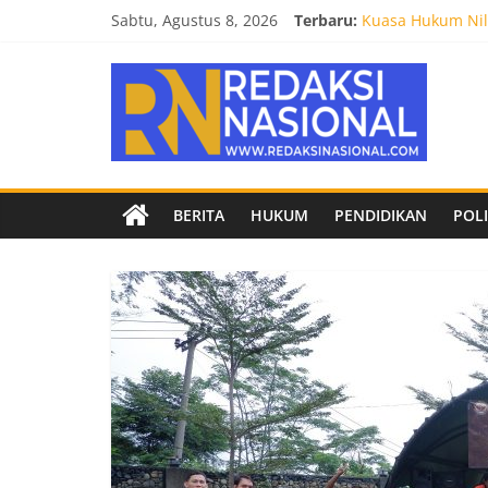
Skip
Sabtu, Agustus 8, 2026
Terbaru:
Biro Hukum Setd
to
Kuasa Hukum Nila
content
Redaksi
Burnout 2026 Sed
Kendal Tornado F
Empat Tim Fakult
Nasional
Berita
BERITA
HUKUM
PENDIDIKAN
POLI
terpercaya
dan
netral