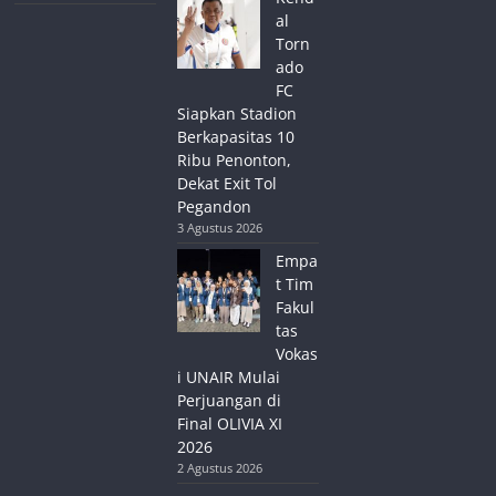
al
Torn
ado
FC
Siapkan Stadion
Berkapasitas 10
Ribu Penonton,
Dekat Exit Tol
Pegandon
3 Agustus 2026
Empa
t Tim
Fakul
tas
Vokas
i UNAIR Mulai
Perjuangan di
Final OLIVIA XI
2026
2 Agustus 2026