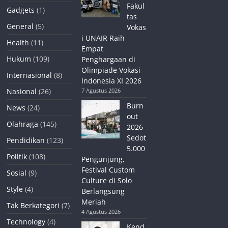
Fakul
Gadgets
(1)
tas
General
(5)
Vokas
i UNAIR Raih
Health
(11)
Empat
Hukum
(109)
Penghargaan di
Olimpiade Vokasi
Internasional
(8)
Indonesia XI 2026
Nasional
(26)
7 Agustus 2026
Burn
News
(24)
out
Olahraga
(145)
2026
Sedot
Pendidikan
(123)
5.000
Politik
(108)
Pengunjung,
Festival Custom
Sosial
(9)
Culture di Solo
Style
(4)
Berlangsung
Meriah
Tak Berkategori
(7)
4 Agustus 2026
Technology
(4)
Kend