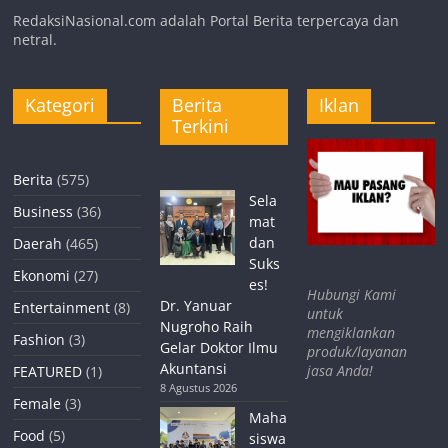
RedaksiNasional.com adalah Portal Berita terpercaya dan
netral.
Kategori
Berita
Iklan
Terkini
Berita
(575)
Sela
Business
(36)
mat
dan
Daerah
(465)
Suks
Ekonomi
(27)
es!
Hubungi Kami
Dr. Yanuar
Entertainment
(8)
untuk
Nugroho Raih
mengiklankan
Fashion
(3)
Gelar Doktor Ilmu
produk/layanan
Akuntansi
jasa Anda!
FEATURED
(1)
8 Agustus 2026
Female
(3)
Maha
Food
(5)
siswa