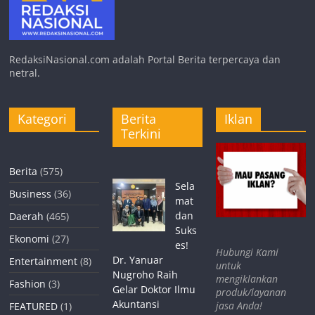
RedaksiNasional.com adalah Portal Berita terpercaya dan
netral.
Kategori
Berita
Iklan
Terkini
Berita
(575)
Sela
Business
(36)
mat
dan
Daerah
(465)
Suks
Ekonomi
(27)
es!
Hubungi Kami
Dr. Yanuar
Entertainment
(8)
untuk
Nugroho Raih
mengiklankan
Fashion
(3)
Gelar Doktor Ilmu
produk/layanan
Akuntansi
jasa Anda!
FEATURED
(1)