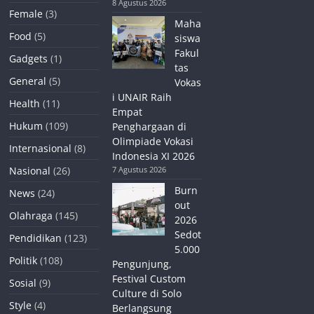
8 Agustus 2026
Female
(3)
Maha
Food
(5)
siswa
Fakul
Gadgets
(1)
tas
General
(5)
Vokas
i UNAIR Raih
Health
(11)
Empat
Hukum
(109)
Penghargaan di
Olimpiade Vokasi
Internasional
(8)
Indonesia XI 2026
Nasional
(26)
7 Agustus 2026
Burn
News
(24)
out
Olahraga
(145)
2026
Sedot
Pendidikan
(123)
5.000
Politik
(108)
Pengunjung,
Festival Custom
Sosial
(9)
Culture di Solo
Style
(4)
Berlangsung