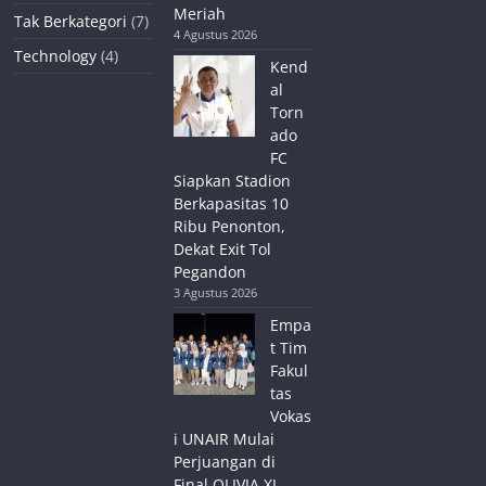
Meriah
Tak Berkategori
(7)
4 Agustus 2026
Technology
(4)
Kend
al
Torn
ado
FC
Siapkan Stadion
Berkapasitas 10
Ribu Penonton,
Dekat Exit Tol
Pegandon
3 Agustus 2026
Empa
t Tim
Fakul
tas
Vokas
i UNAIR Mulai
Perjuangan di
Final OLIVIA XI