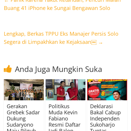
Buang 41 iPhone ke Sungai Bengawan Solo
Lengkap, Berkas TPPU Eks Manajer Persis Solo
Segera di Limpakhkan ke Kejaksaan￼
→
Anda Juga Mungkin Suka
Gerakan
Politikus
Deklarasi
Grebek Sadar
Muda Kevin
Bakal Cabup
Dukung
Fabiano
Independen
Sudaryono
Resmi Daftar
Sukoharjo
Maju Pilgub
Jadi Balon
Tuntas