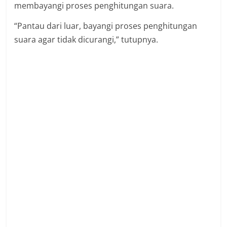
membayangi proses penghitungan suara.
“Pantau dari luar, bayangi proses penghitungan
suara agar tidak dicurangi,” tutupnya.
SOLO –
Relawan Bolone Mase membentuk Satgas Anti
Money Politics pada saat dilaksanakan Pemilu
2024 pada Rabu (14/2/2024) mendatang.
Koordinator Nasional Relawan Bolone Mase,
Kuat Hermawan Santoso menyampaikan, para
relawan di seluruh Indonesia yang tergabung
dalam satgas tersebut diintruksikan untuk
mengawasi tempat pemungutan suara (TPS).
Kuat menyampaikan, langkah itu dilakukan untuk
mengantisipasi terjadinya kecurangan dalam
pesta demokrasi lima tahunan tersebut.
“Kami instruksikan teman-teman pada hari