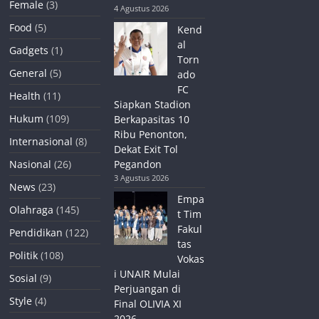
Female
(3)
4 Agustus 2026
Food
(5)
Kend
al
Gadgets
(1)
Torn
General
(5)
ado
FC
Health
(11)
Siapkan Stadion
Hukum
(109)
Berkapasitas 10
Ribu Penonton,
Internasional
(8)
Dekat Exit Tol
Nasional
(26)
Pegandon
3 Agustus 2026
News
(23)
Empa
Olahraga
(145)
t Tim
Fakul
Pendidikan
(122)
tas
Politik
(108)
Vokas
i UNAIR Mulai
Sosial
(9)
Perjuangan di
Style
(4)
Final OLIVIA XI
2026