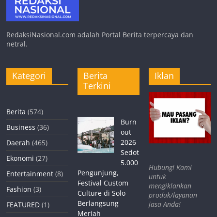
RedaksiNasional.com adalah Portal Berita terpercaya dan
netral.
Kategori
Berita
Iklan
Terkini
Berita
(574)
Burn
Business
(36)
out
2026
Daerah
(465)
Sedot
Ekonomi
(27)
5.000
Hubungi Kami
Pengunjung,
Entertainment
(8)
untuk
Festival Custom
mengiklankan
Fashion
(3)
Culture di Solo
produk/layanan
Berlangsung
jasa Anda!
FEATURED
(1)
Meriah