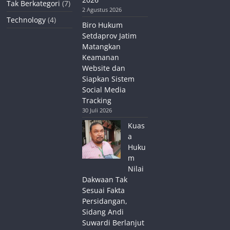
Tak Berkategori
(7)
2 Agustus 2026
Technology
(4)
Biro Hukum
Setdaprov Jatim
Matangkan
Keamanan
Website dan
Siapkan Sistem
Social Media
Tracking
30 Juli 2026
Kuas
a
Huku
m
Nilai
Dakwaan Tak
Sesuai Fakta
Persidangan,
Sidang Andi
Suwardi Berlanjut