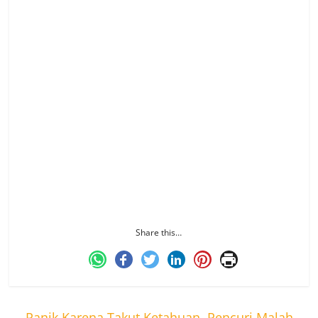
Terkait daerah mana potensi kecurangan dan
permainan terjadi, menurut Kuat di semua
kabupaten dan kota.
“Di semua kabupaten kota. Di masa tenang
pemilu semua personel harus siaga di pos
masing-masing,” jelasnya.
Dia meminta semua koordinator daerah Relawan
Bolone Mase mengerahkan anggotanya untuk
membayangi proses penghitungan suara.
“Pantau dari luar, bayangi proses penghitungan
suara agar tidak dicurangi,” tutupnya.
Share this…
←
Panik Karena Takut Ketahuan, Pencuri Malah