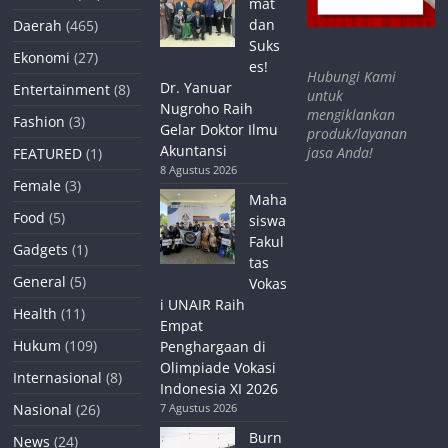
mat
dan
Daerah
(465)
Suks
Ekonomi
(27)
es!
Hubungi Kami
Dr. Yanuar
Entertainment
(8)
untuk
Nugroho Raih
mengiklankan
Fashion
(3)
Gelar Doktor Ilmu
produk/layanan
Akuntansi
jasa Anda!
FEATURED
(1)
8 Agustus 2026
Female
(3)
Maha
Food
(5)
siswa
Fakul
Gadgets
(1)
tas
General
(5)
Vokas
i UNAIR Raih
Health
(11)
Empat
Hukum
(109)
Penghargaan di
Olimpiade Vokasi
Internasional
(8)
Indonesia XI 2026
Nasional
(26)
7 Agustus 2026
Burn
News
(24)