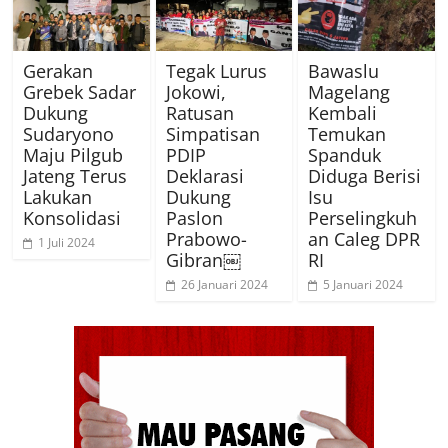
Gerakan
Tegak Lurus
Bawaslu
Grebek Sadar
Jokowi,
Magelang
Dukung
Ratusan
Kembali
Sudaryono
Simpatisan
Temukan
Maju Pilgub
PDIP
Spanduk
Jateng Terus
Deklarasi
Diduga Berisi
Lakukan
Dukung
Isu
Konsolidasi
Paslon
Perselingkuh
Prabowo-
an Caleg DPR
1 Juli 2024
Gibran￼
RI
26 Januari 2024
5 Januari 2024