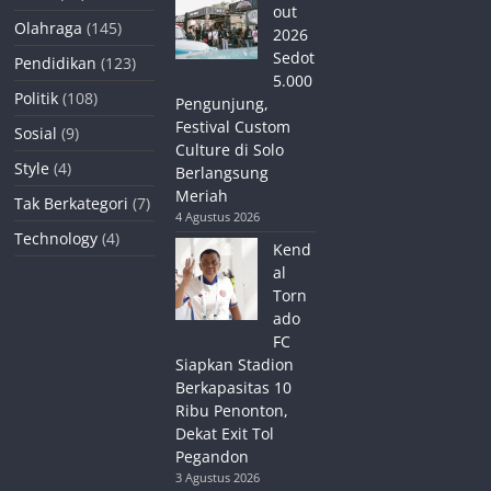
out
Olahraga
(145)
2026
Sedot
Pendidikan
(123)
5.000
Politik
(108)
Pengunjung,
Festival Custom
Sosial
(9)
Culture di Solo
Style
(4)
Berlangsung
Meriah
Tak Berkategori
(7)
4 Agustus 2026
Technology
(4)
Kend
al
Torn
ado
FC
Siapkan Stadion
Berkapasitas 10
Ribu Penonton,
Dekat Exit Tol
Pegandon
3 Agustus 2026