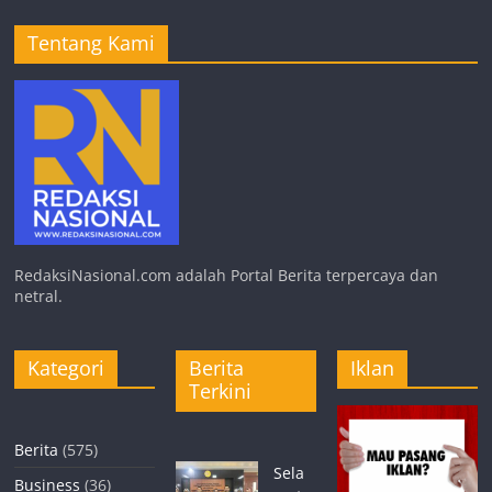
Tentang Kami
RedaksiNasional.com adalah Portal Berita terpercaya dan
netral.
Kategori
Berita
Iklan
Terkini
Berita
(575)
Sela
Business
(36)