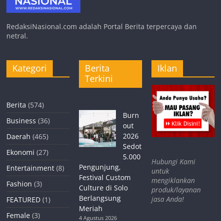
RedaksiNasional.com adalah Portal Berita terpercaya dan
netral.
Kategori
Berita
Iklan
Terkini
Berita
(574)
Burn
Business
(36)
out
2026
Daerah
(465)
Sedot
Ekonomi
(27)
5.000
Hubungi Kami
Pengunjung,
Entertainment
(8)
untuk
Festival Custom
mengiklankan
Fashion
(3)
Culture di Solo
produk/layanan
Berlangsung
jasa Anda!
FEATURED
(1)
Meriah
Female
(3)
4 Agustus 2026