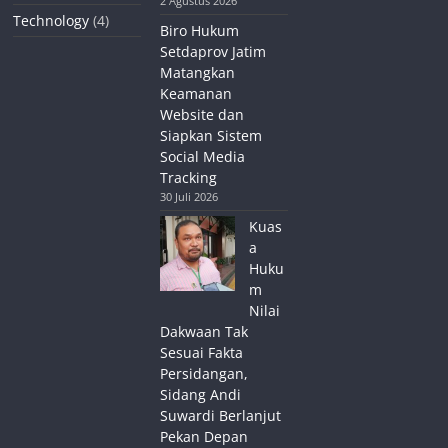
2 Agustus 2026
Technology
(4)
Biro Hukum
Setdaprov Jatim
Matangkan
Keamanan
Website dan
Siapkan Sistem
Social Media
Tracking
30 Juli 2026
Kuas
a
Huku
m
Nilai
Dakwaan Tak
Sesuai Fakta
Persidangan,
Sidang Andi
Suwardi Berlanjut
Pekan Depan