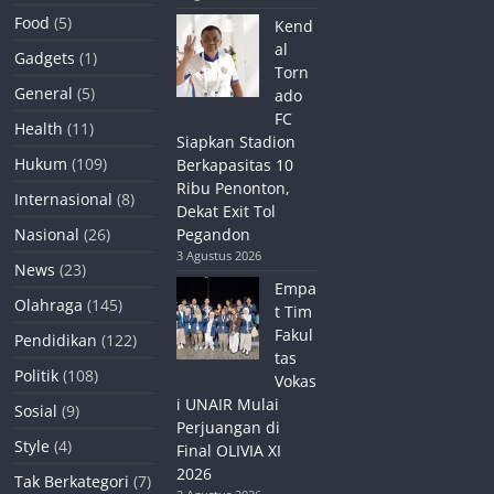
Food
(5)
Kend
al
Gadgets
(1)
Torn
General
(5)
ado
FC
Health
(11)
Siapkan Stadion
Hukum
(109)
Berkapasitas 10
Ribu Penonton,
Internasional
(8)
Dekat Exit Tol
Nasional
(26)
Pegandon
3 Agustus 2026
News
(23)
Empa
Olahraga
(145)
t Tim
Fakul
Pendidikan
(122)
tas
Politik
(108)
Vokas
i UNAIR Mulai
Sosial
(9)
Perjuangan di
Style
(4)
Final OLIVIA XI
2026
Tak Berkategori
(7)