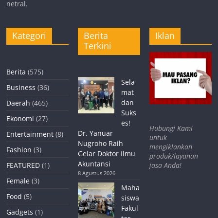
netral.
Kategori
Berita
Iklan
Terkini
Berita
(575)
Sela
Business
(36)
mat
dan
Daerah
(465)
Suks
Ekonomi
(27)
es!
Hubungi Kami
Dr. Yanuar
Entertainment
(8)
untuk
Nugroho Raih
mengiklankan
Fashion
(3)
Gelar Doktor Ilmu
produk/layanan
Akuntansi
jasa Anda!
FEATURED
(1)
8 Agustus 2026
Female
(3)
Maha
Food
(5)
siswa
Fakul
Gadgets
(1)