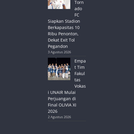
Torn
ado
FC
Siapkan Stadion
Berkapasitas 10
Ribu Penonton,
Dekat Exit Tol
Pegandon
3 Agustus 2026
Empa
t Tim
Fakul
tas
Vokas
i UNAIR Mulai
Perjuangan di
Final OLIVIA XI
2026
2 Agustus 2026