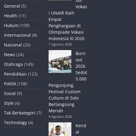
tas
General
(5)
Vokas
i UNAIR Raih
Health
(11)
Empat
Hukum
(109)
Penghargaan di
Olimpiade Vokasi
Internasional
(8)
Indonesia XI 2026
Nasional
(26)
7 Agustus 2026
Burn
News
(24)
out
Olahraga
(145)
2026
Sedot
Pendidikan
(123)
5.000
Politik
(108)
Pengunjung,
Festival Custom
Sosial
(9)
Culture di Solo
Style
(4)
Berlangsung
Meriah
Tak Berkategori
(7)
4 Agustus 2026
Technology
(4)
Kend
al