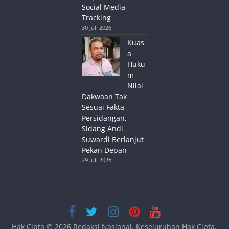
Social Media
Tracking
30 Juli 2026
Kuas
a
Huku
m
Nilai
Dakwaan Tak
Sesuai Fakta
Persidangan,
Sidang Andi
Suwardi Berlanjut
Pekan Depan
29 Juli 2026
Hak Cipta © 2026
Redaksi Nasional
. Keseluruhan Hak Cipta.