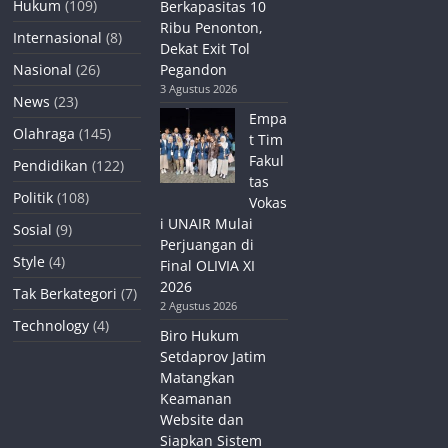
Hukum
(109)
Berkapasitas 10
Ribu Penonton,
Internasional
(8)
Dekat Exit Tol
Nasional
(26)
Pegandon
3 Agustus 2026
News
(23)
Empa
Olahraga
(145)
t Tim
Fakul
Pendidikan
(122)
tas
Politik
(108)
Vokas
i UNAIR Mulai
Sosial
(9)
Perjuangan di
Style
(4)
Final OLIVIA XI
2026
Tak Berkategori
(7)
2 Agustus 2026
Technology
(4)
Biro Hukum
Setdaprov Jatim
Matangkan
Keamanan
Website dan
Siapkan Sistem