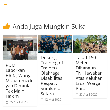
→
Anda Juga Mungkin Suka
Dukung
Talud 150
Training of
Meter
PDM
Trainers
Dibangun
Laporkan
Olahraga
TNI, Jawaban
BRIN, Warga
Disabilitas,
Atas Keluhan
Muhammadi
Respati:
Erosi Warga
yah Diminta
Surakarta
Puro
Tak Main
Setara
25 April 2026
Hakim
12 Mei 2026
25 April 2023