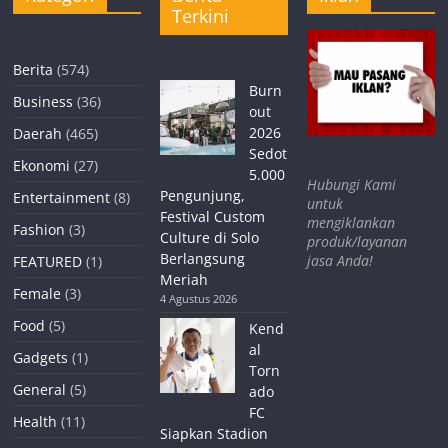
Terkini
Berita
(574)
Burn
Business
(36)
out
2026
Daerah
(465)
Sedot
Ekonomi
(27)
5.000
Hubungi Kami
Pengunjung,
Entertainment
(8)
untuk
Festival Custom
mengiklankan
Fashion
(3)
Culture di Solo
produk/layanan
Berlangsung
jasa Anda!
FEATURED
(1)
Meriah
Female
(3)
4 Agustus 2026
Food
(5)
Kend
al
Gadgets
(1)
Torn
General
(5)
ado
FC
Health
(11)
Siapkan Stadion