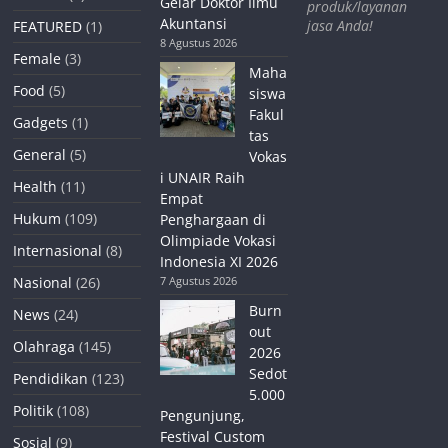
Gelar Doktor Ilmu
produk/layanan
Akuntansi
jasa Anda!
FEATURED
(1)
8 Agustus 2026
Female
(3)
Maha
Food
(5)
siswa
Fakul
Gadgets
(1)
tas
General
(5)
Vokas
i UNAIR Raih
Health
(11)
Empat
Hukum
(109)
Penghargaan di
Olimpiade Vokasi
Internasional
(8)
Indonesia XI 2026
Nasional
(26)
7 Agustus 2026
Burn
News
(24)
out
Olahraga
(145)
2026
Sedot
Pendidikan
(123)
5.000
Politik
(108)
Pengunjung,
Festival Custom
Sosial
(9)