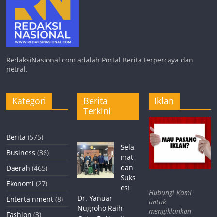
RedaksiNasional.com adalah Portal Berita terpercaya dan
netral.
Kategori
Berita
Iklan
Terkini
Berita
(575)
Sela
Business
(36)
mat
dan
Daerah
(465)
Suks
Ekonomi
(27)
es!
Hubungi Kami
Dr. Yanuar
Entertainment
(8)
untuk
Nugroho Raih
mengiklankan
Fashion
(3)