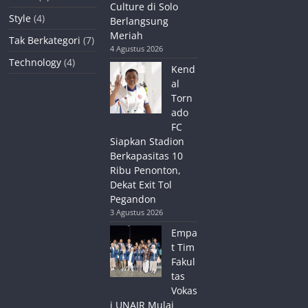
Culture di Solo
Style
(4)
Berlangsung
Meriah
Tak Berkategori
(7)
4 Agustus 2026
Technology
(4)
Kend
al
Torn
ado
FC
Siapkan Stadion
Berkapasitas 10
Ribu Penonton,
Dekat Exit Tol
Pegandon
3 Agustus 2026
Empa
t Tim
Fakul
tas
Vokas
i UNAIR Mulai