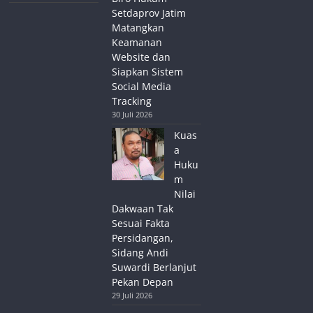
Setdaprov Jatim
Matangkan
Keamanan
Website dan
Siapkan Sistem
Social Media
Tracking
30 Juli 2026
Kuas
a
Huku
m
Nilai
Dakwaan Tak
Sesuai Fakta
Persidangan,
Sidang Andi
Suwardi Berlanjut
Pekan Depan
29 Juli 2026