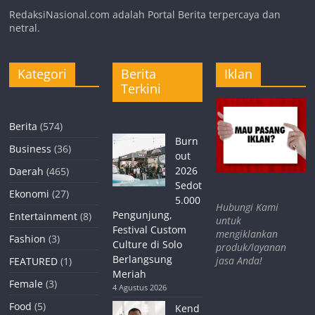
RedaksiNasional.com adalah Portal Berita terpercaya dan
netral.
Kategori
Berita
Iklan
Terkini
Berita
(574)
Burn
Business
(36)
out
2026
Daerah
(465)
Sedot
Ekonomi
(27)
5.000
Hubungi Kami
Pengunjung,
Entertainment
(8)
untuk
Festival Custom
mengiklankan
Fashion
(3)
Culture di Solo
produk/layanan
Berlangsung
jasa Anda!
FEATURED
(1)
Meriah
Female
(3)
4 Agustus 2026
Food
(5)
Kend