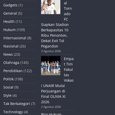
al
Gadgets
(1)
Torn
General
(5)
ado
FC
Health
(11)
Siapkan Stadion
Hukum
(109)
Berkapasitas 10
Ribu Penonton,
Internasional
(8)
Dekat Exit Tol
Nasional
(26)
Pegandon
3 Agustus 2026
News
(23)
Empa
Olahraga
(145)
t Tim
Fakul
Pendidikan
(122)
tas
Politik
(108)
Vokas
i UNAIR Mulai
Sosial
(9)
Perjuangan di
Style
(4)
Final OLIVIA XI
2026
Tak Berkategori
(7)
2 Agustus 2026
Technology
(4)
Biro Hukum