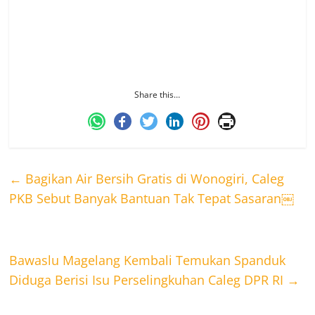
penegakan hukum terhadap pelanggaran
knalpot brong yang dilakukan oleh Polri, karena
keberadaan knalpot brong betul-betul sangat
meresahkan masyarakat,” pungkasnya.
Share this…
←
Bagikan Air Bersih Gratis di Wonogiri, Caleg
PKB Sebut Banyak Bantuan Tak Tepat Sasaran￼
Bawaslu Magelang Kembali Temukan Spanduk
Diduga Berisi Isu Perselingkuhan Caleg DPR RI
→