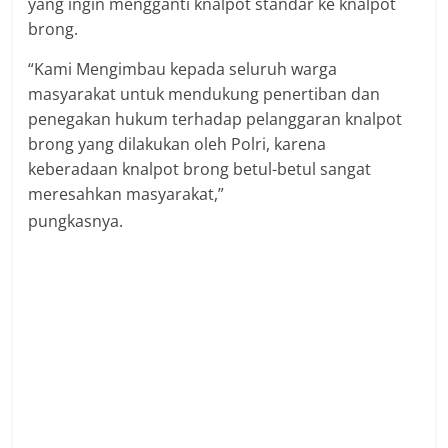
yang ingin mengganti knalpot standar ke knalpot
brong.
“Kami Mengimbau kepada seluruh warga
masyarakat untuk mendukung penertiban dan
penegakan hukum terhadap pelanggaran knalpot
brong yang dilakukan oleh Polri, karena
keberadaan knalpot brong betul-betul sangat
meresahkan masyarakat,”
pungkasnya.
SUKOHARJO – Maraknya
penggunaan knalpot brong (tidak standar) di
masa kampanye Pemilu, jajaran Polres
Sukoharjo menggelar sosialisasi terkait
penggunaan knalpot brong kepada sejumlah
bengkel sepeda motor maupun bengkel knalpot
yang berada di wilayah Kabupaten Sukoharjo.
Kapolres Sukoharjo AKBP Sigit, melalui Kasi