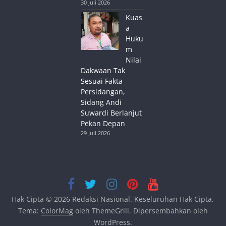
30 Juli 2026
Kuas
a
Huku
m
Nilai
Dakwaan Tak
Sesuai Fakta
Persidangan,
Sidang Andi
Suwardi Berlanjut
Pekan Depan
29 Juli 2026
Hak Cipta © 2026
Redaksi Nasional
. Keseluruhan Hak Cipta.
Tema:
ColorMag
oleh ThemeGrill. Dipersembahkan oleh
WordPress
.