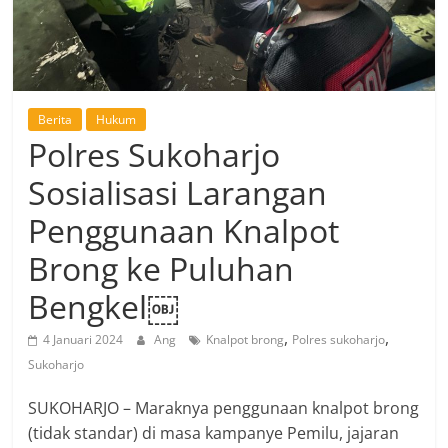
Berita
Hukum
Polres Sukoharjo
Sosialisasi Larangan
Penggunaan Knalpot
Brong ke Puluhan
Bengkel￼
,
,
4 Januari 2024
Ang
Knalpot brong
Polres sukoharjo
Sukoharjo
SUKOHARJO – Maraknya penggunaan knalpot brong
(tidak standar) di masa kampanye Pemilu, jajaran