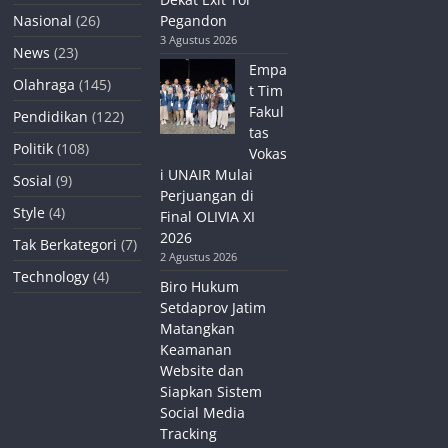
Nasional
(26)
Pegandon
3 Agustus 2026
News
(23)
Empa
Olahraga
(145)
t Tim
Fakul
Pendidikan
(122)
tas
Politik
(108)
Vokas
i UNAIR Mulai
Sosial
(9)
Perjuangan di
Style
(4)
Final OLIVIA XI
2026
Tak Berkategori
(7)
2 Agustus 2026
Technology
(4)
Biro Hukum
Setdaprov Jatim
Matangkan
Keamanan
Website dan
Siapkan Sistem
Social Media
Tracking