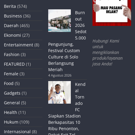
Berita
(574)
Burn
Business
(36)
out
2026
Daerah
(465)
Sedot
Ekonomi
(27)
5.000
Hubungi Kami
Pengunjung,
Entertainment
(8)
untuk
Festival Custom
mengiklankan
Fashion
(3)
Culture di Solo
produk/layanan
Berlangsung
jasa Anda!
FEATURED
(1)
Meriah
Female
(3)
4 Agustus 2026
Food
(5)
Kend
al
Gadgets
(1)
Torn
General
(5)
ado
FC
Health
(11)
Siapkan Stadion
Hukum
(109)
Berkapasitas 10
Ribu Penonton,
Internasional
(8)
Dekat Exit Tol