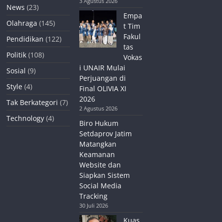
3 Agustus 2026
News
(23)
Empa
Olahraga
(145)
t Tim
Fakul
Pendidikan
(122)
tas
Politik
(108)
Vokas
i UNAIR Mulai
Sosial
(9)
Perjuangan di
Style
(4)
Final OLIVIA XI
2026
Tak Berkategori
(7)
2 Agustus 2026
Technology
(4)
Biro Hukum
Setdaprov Jatim
Matangkan
Keamanan
Website dan
Siapkan Sistem
Social Media
Tracking
30 Juli 2026
Kuas