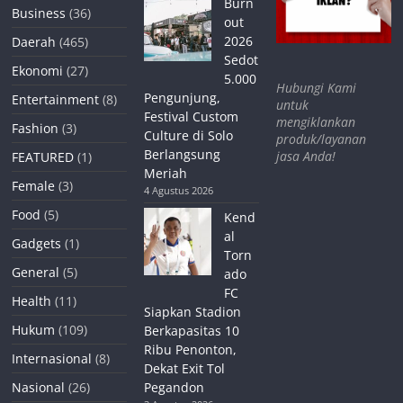
Burn
Business
(36)
out
2026
Daerah
(465)
Sedot
Ekonomi
(27)
5.000
Hubungi Kami
Pengunjung,
Entertainment
(8)
untuk
Festival Custom
mengiklankan
Fashion
(3)
Culture di Solo
produk/layanan
Berlangsung
jasa Anda!
FEATURED
(1)
Meriah
Female
(3)
4 Agustus 2026
Food
(5)
Kend
al
Gadgets
(1)
Torn
General
(5)
ado
FC
Health
(11)
Siapkan Stadion
Hukum
(109)
Berkapasitas 10
Ribu Penonton,
Internasional
(8)
Dekat Exit Tol
Nasional
(26)
Pegandon