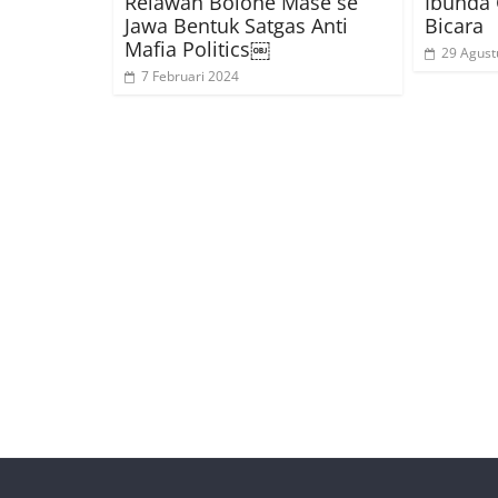
Relawan Bolone Mase se
Ibunda 
Jawa Bentuk Satgas Anti
Bicara
Mafia Politics￼
29 Agust
7 Februari 2024