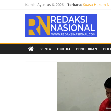
Skip
Kamis, Agustus 6, 2026
Terbaru:
Kuasa Hukum Nil
to
Burnout 2026 Sed
content
Redaksi
Kendal Tornado F
Empat Tim Fakult
Biro Hukum Setd
Nasional
Berita
BERITA
HUKUM
PENDIDIKAN
POLI
terpercaya
dan
netral