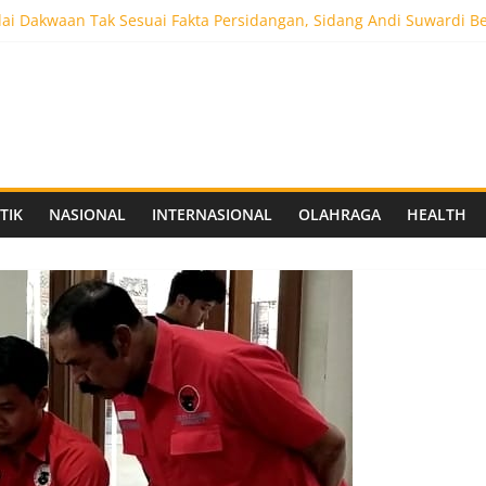
ai Dakwaan Tak Sesuai Fakta Persidangan, Sidang Andi Suwardi B
ot 5.000 Pengunjung, Festival Custom Culture di Solo Berlangsun
C Siapkan Stadion Berkapasitas 10 Ribu Penonton, Dekat Exit Tol
as Vokasi UNAIR Mulai Perjuangan di Final OLIVIA XI 2026
aprov Jatim Matangkan Keamanan Website dan Siapkan Sistem Soc
TIK
NASIONAL
INTERNASIONAL
OLAHRAGA
HEALTH