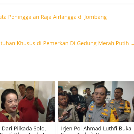
a Peninggalan Raja Airlangga di Jombang
utuhan Khusus di Pemerkan Di Gedung Merah Putih
Dari Pilkada Solo,
Irjen Pol Ahmad Luthfi Buka