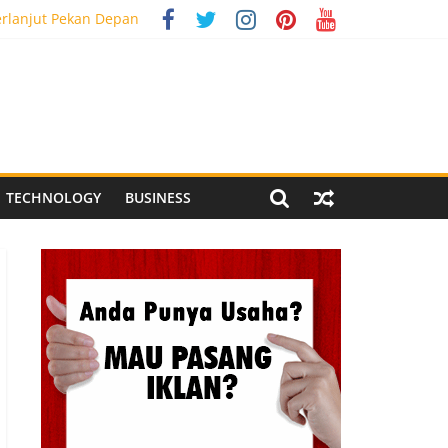
erlanjut Pekan Depan
g Meriah
 Pegandon
ial Media Tracking
TECHNOLOGY
BUSINESS