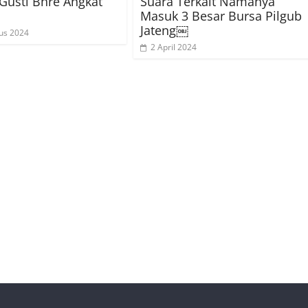
Gusti Bhre Angkat
Suara Terkait Namanya
Masuk 3 Besar Bursa Pilgub
Jateng￼
us 2024
2 April 2024