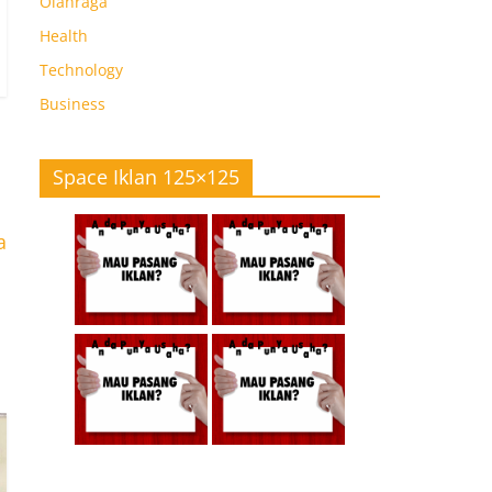
Olahraga
Health
Technology
Business
Space Iklan 125×125
a