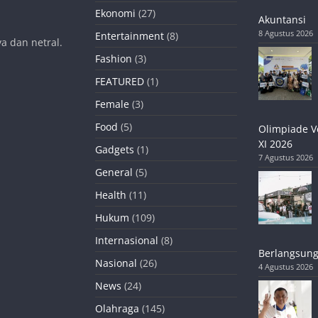
Ekonomi
(27)
Akuntansi
8 Agustus 2026
Entertainment
(8)
a dan netral.
Fashion
(3)
FEATURED
(1)
Female
(3)
Food
(5)
Olimpiade V
XI 2026
Gadgets
(1)
7 Agustus 2026
General
(5)
Health
(11)
Hukum
(109)
Internasional
(8)
Berlangsung
Nasional
(26)
4 Agustus 2026
News
(24)
Olahraga
(145)