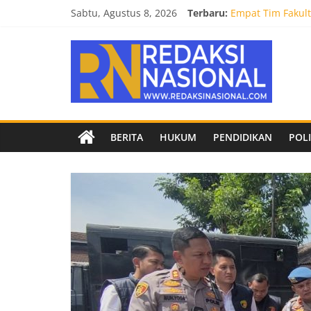
Skip
Sabtu, Agustus 8, 2026
Terbaru:
Empat Tim Fakult
to
Selamat dan Suks
content
Redaksi
Mahasiswa Fakult
Burnout 2026 Sed
Kendal Tornado F
Nasional
Berita
BERITA
HUKUM
PENDIDIKAN
POLI
terpercaya
dan
netral