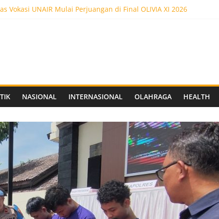
as Vokasi UNAIR Mulai Perjuangan di Final OLIVIA XI 2026
es! Dr. Yanuar Nugroho Raih Gelar Doktor Ilmu Akuntansi
as Vokasi UNAIR Raih Empat Penghargaan di Olimpiade Vokasi Ind
ot 5.000 Pengunjung, Festival Custom Culture di Solo Berlangsun
C Siapkan Stadion Berkapasitas 10 Ribu Penonton, Dekat Exit Tol
TIK
NASIONAL
INTERNASIONAL
OLAHRAGA
HEALTH