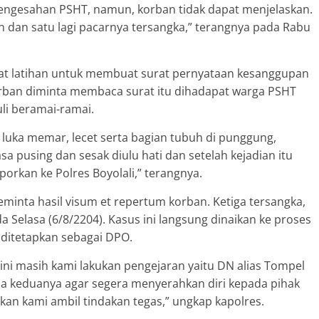
 pengesahan PSHT, namun, korban tidak dapat menjelaskan.
 dan satu lagi pacarnya tersangka,” terangnya pada Rabu
mpat latihan untuk membuat surat pernyataan kesanggupan
orban diminta membaca surat itu dihadapat warga PSHT
uli beramai-ramai.
i luka memar, lecet serta bagian tubuh di punggung,
a pusing dan sesak diulu hati dan setelah kejadian itu
porkan ke Polres Boyolali,” terangnya.
eminta hasil visum et repertum korban. Ketiga tersangka,
a Selasa (6/8/2204). Kasus ini langsung dinaikan ke proses
 ditetapkan sebagai DPO.
ini masih kami lakukan pengejaran yaitu DN alias Tompel
a keduanya agar segera menyerahkan diri kepada pihak
akan kami ambil tindakan tegas,” ungkap kapolres.