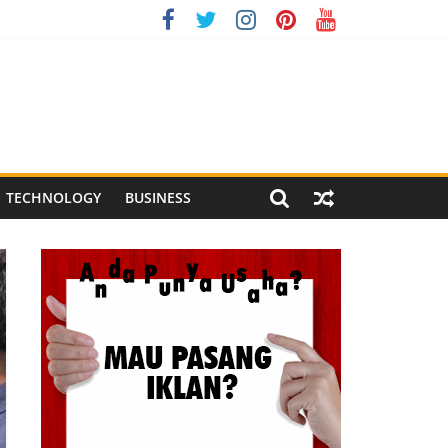
onesia XI 2026
g Meriah
 Pegandon
TECHNOLOGY
BUSINESS