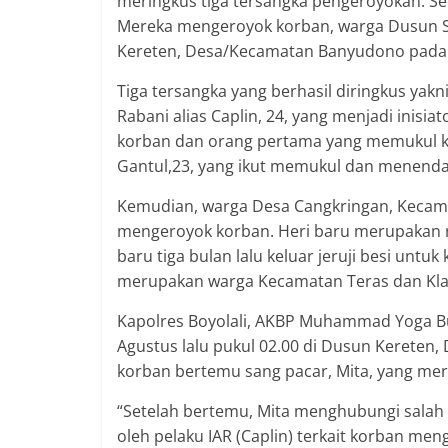
meringkus tiga tersangka pengeroyokan. S
Mereka mengeroyok korban, warga Dusun Sam
Kereten, Desa/Kecamatan Banyudono pada J
Tiga tersangka yang berhasil diringkus yak
Rabani alias Caplin, 24, yang menjadi inisiat
korban dan orang pertama yang memukul ko
Gantul,23, yang ikut memukul dan menend
Kemudian, warga Desa Cangkringan, Kecamat
mengeroyok korban. Heri baru merupakan re
baru tiga bulan lalu keluar jeruji besi un
merupakan warga Kecamatan Teras dan Kla
Kapolres Boyolali, AKBP Muhammad Yoga Bua
Agustus lalu pukul 02.00 di Dusun Kereten
korban bertemu sang pacar, Mita, yang meru
“Setelah bertemu, Mita menghubungi salah
oleh pelaku IAR (Caplin) terkait korban m