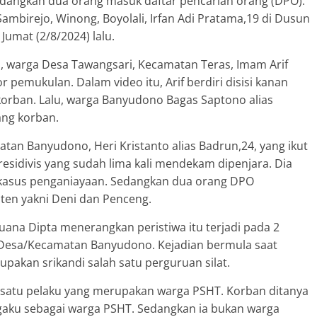
edangkan dua orang masuk daftar pencarian orang (DPO).
birejo, Winong, Boyolali, Irfan Adi Pratama,19 di Dusun
umat (2/8/2024) lalu.
ni, warga Desa Tawangsari, Kecamatan Teras, Imam Arif
or pemukulan. Dalam video itu, Arif berdiri disisi kanan
rban. Lalu, warga Banyudono Bagas Saptono alias
ang korban.
an Banyudono, Heri Kristanto alias Badrun,24, yang ikut
sidivis yang sudah lima kali mendekam dipenjara. Dia
tuk kasus penganiayaan. Sedangkan dua orang DPO
ten yakni Deni dan Penceng.
na Dipta menerangkan peristiwa itu terjadi pada 2
, Desa/Kecamatan Banyudono. Kejadian bermula saat
pakan srikandi salah satu perguruan silat.
 satu pelaku yang merupakan warga PSHT. Korban ditanya
engaku sebagai warga PSHT. Sedangkan ia bukan warga