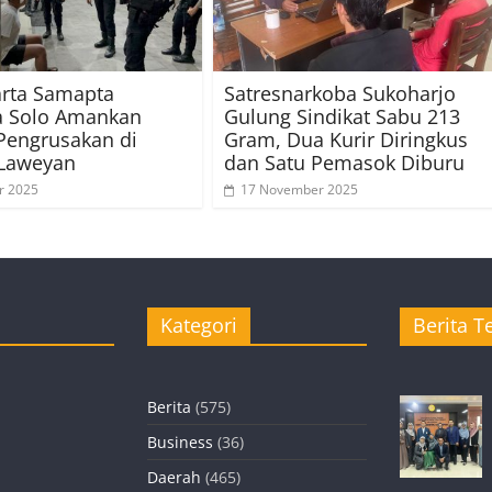
arta Samapta
Satresnarkoba Sukoharjo
a Solo Amankan
Gulung Sindikat Sabu 213
Pengrusakan di
Gram, Dua Kurir Diringkus
 Laweyan
dan Satu Pemasok Diburu
r 2025
17 November 2025
Kategori
Berita Te
Berita
(575)
Business
(36)
Daerah
(465)